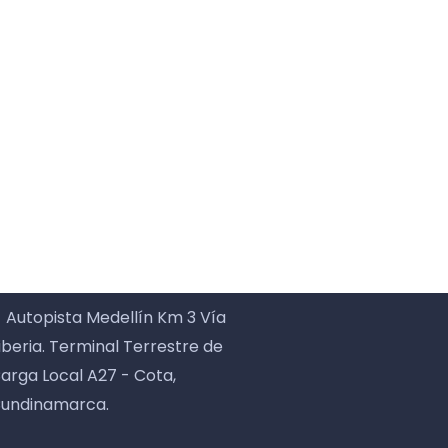
Autopista Medellín Km 3 Vía
iberia. Terminal Terrestre de
arga Local A27 - Cota,
undinamarca.